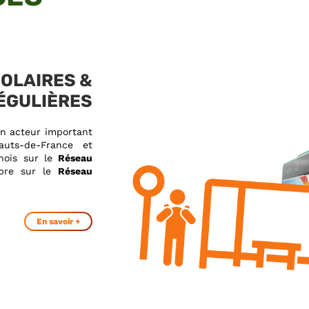
OLAIRES &
ÉGULIÈRES
un acteur important
uts-de-France et
snois sur le
Réseau
bre sur le
Réseau
En savoir +